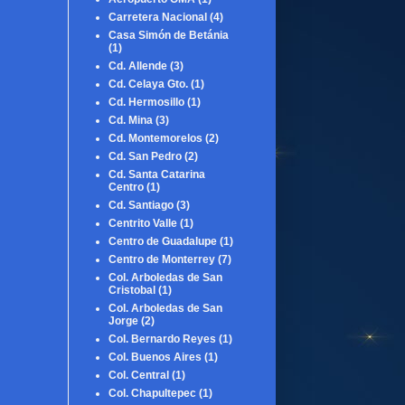
Carretera Nacional
(4)
Casa Simón de Betánia
(1)
Cd. Allende
(3)
Cd. Celaya Gto.
(1)
Cd. Hermosillo
(1)
Cd. Mina
(3)
Cd. Montemorelos
(2)
Cd. San Pedro
(2)
Cd. Santa Catarina
Centro
(1)
Cd. Santiago
(3)
Centrito Valle
(1)
Centro de Guadalupe
(1)
Centro de Monterrey
(7)
Col. Arboledas de San
Cristobal
(1)
Col. Arboledas de San
Jorge
(2)
Col. Bernardo Reyes
(1)
Col. Buenos Aires
(1)
Col. Central
(1)
Col. Chapultepec
(1)