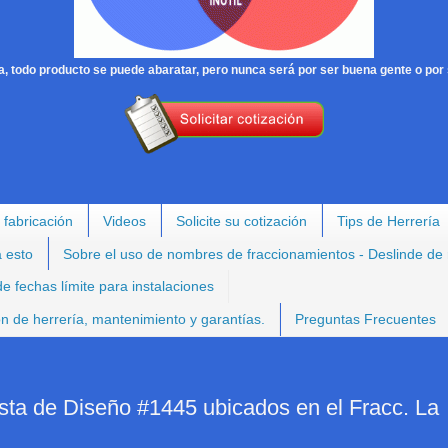
, todo producto se puede abaratar, pero nunca será por ser buena gente o por 
 fabricación
Videos
Solicite su cotización
Tips de Herrería
a esto
Sobre el uso de nombres de fraccionamientos - Deslinde de
e fechas límite para instalaciones
ión de herrería, mantenimiento y garantías.
Preguntas Frecuentes
sta de Diseño #1445 ubicados en el Fracc. La