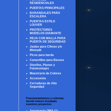
RESIDENCIALES
PUERTAS PRINCIPALES
BARANDALES PARA
ESCALERA
PUERTAS ESTILO
LOUVER
PROTECTORES
MODELOS DIAMANTE
REJA CON MALLA PARA
PUERTA DE SEGURIDAD
Jaulas para Climas y/o
Minisplit
Picos para barda
Canastillas para Basura
Diseños, Planos y
Fotomontajes
Muestrario de Colores
Accesorios
Cerraduras de Alta
Seguridad
Fraccionamientos y colonias
donde hemos instalado
nuestros proyectos
Aeropuerto OMA
(1)