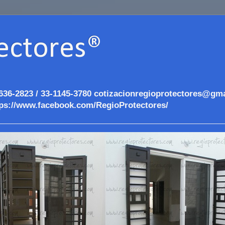
ectores®
636-2823 / 33-1145-3780 cotizacionregioprotectores@gma
ps://www.facebook.com/RegioProtectores/