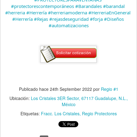
#protectorescontemporáneos
#Barandales
#barandal
#herreria
#Herrería
#herreriamoderna
#HerreriaEnGeneral
#Herrería
#Rejas
#rejasdeseguridad
#forja
#Diseños
#automatizaciones
Publicado hace
24th September 2022
por
Regio #1
Ubicación:
Los Cristales 3ER Sector, 67117 Guadalupe, N.L.,
México
Etiquetas:
Fracc. Los Cristales
Regio Protectores