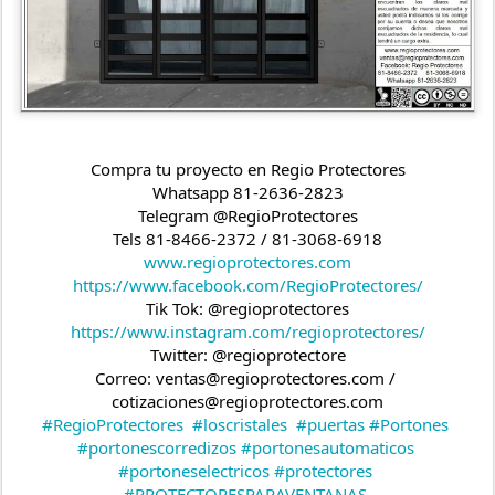
Compra tu proyecto en Regio Protectores
Whatsapp 81-2636-2823
Telegram @RegioProtectores
Tels 81-8466-2372 / 81-3068-6918
www.regioprotectores.com
https://www.facebook.com/RegioProtectores/
Tik Tok: @regioprotectores
https://www.instagram.com/regioprotectores/
Twitter: @regioprotectore
Correo: ventas@regioprotectores.com / 
cotizaciones@regioprotectores.com
#RegioProtectores
#loscristales
#puertas
#Portones
#portonescorredizos
#portonesautomaticos
#portoneselectricos
#protectores
#PROTECTORESPARAVENTANAS