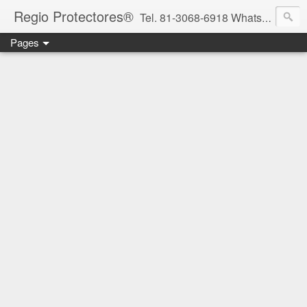
Regio Protectores®
Tel. 81-3068-6918 WhatsApp 81-2636-2823 / 33-1145-3780 cotizacionregioprotectores@gmail.com / regioprotectores@gmail.com https://www.facebook.com/RegioProtectores/
Pages