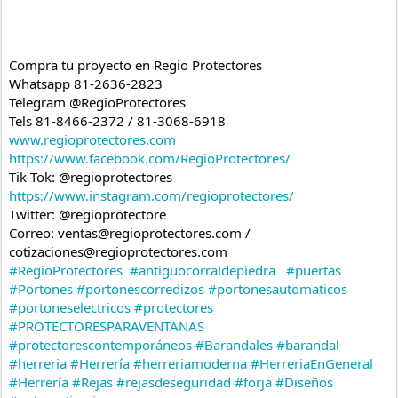
Compra tu proyecto en Regio Protectores
Whatsapp 81-2636-2823
Telegram @RegioProtectores
Tels 81-8466-2372 / 81-3068-6918
www.regioprotectores.com
https://www.facebook.com/RegioProtectores/
Tik Tok: @regioprotectores
https://www.instagram.com/regioprotectores/
Twitter: @regioprotectore
Correo: ventas@regioprotectores.com / 
cotizaciones@regioprotectores.com
#RegioProtectores
#antiguocorraldepiedra
#puertas
#Portones
#portonescorredizos
#portonesautomaticos
#portoneselectricos
#protectores
#PROTECTORESPARAVENTANAS
#protectorescontemporáneos
#Barandales
#barandal
#herreria
#Herrería
#herreriamoderna
#HerreriaEnGeneral
#Herrería
#Rejas
#rejasdeseguridad
#forja
#Diseños