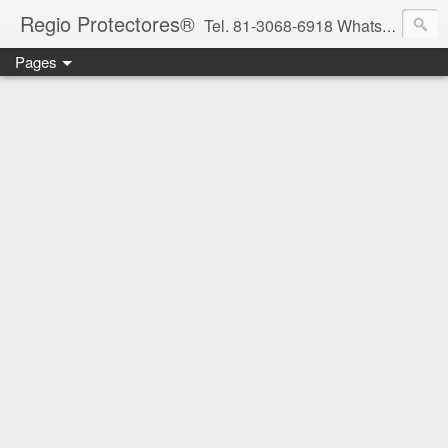
Regio Protectores®
Tel. 81-3068-6918 WhatsApp 81-2636-2823 / 33-1145-3780 cotizacionregioprotectores@gmail.com / regioprotectores@gmail.com https://www.facebook.com/RegioProtectores/
Pages