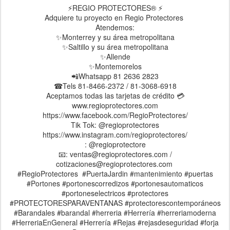
⚡REGIO PROTECTORES® ⚡
Adquiere tu proyecto en Regio Protectores
Atendemos:
✨Monterrey y su área metropolitana
✨Saltillo y su área metropolitana
✨Allende
✨Montemorelos
📲Whatsapp 81 2636 2823
☎Tels 81-8466-2372 / 81-3068-6918
Aceptamos todas las tarjetas de crédito 💳
www.regioprotectores.com
https://www.facebook.com/RegioProtectores/
Tik Tok: @regioprotectores
https://www.instagram.com/regioprotectores/
: @regioprotectore
📧: ventas@regioprotectores.com /
cotizaciones@regioprotectores.com
#RegioProtectores #PuertaJardin #mantenimiento #puertas
#Portones #portonescorredizos #portonesautomaticos
#portoneselectricos #protectores
#PROTECTORESPARAVENTANAS #protectorescontemporáneos
#Barandales #barandal #herreria #Herrería #herreriamoderna
#HerreriaEnGeneral #Herrería #Rejas #rejasdeseguridad #forja