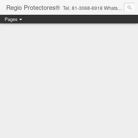
Regio Protectores®
Tel. 81-3068-6918 WhatsApp 81-2636-2823 / 33-1145-3780 cotizacionregioprotectores@gmail.com / regioprotectores@gmail.com https://www.facebook.com/RegioProtectores/
Pages