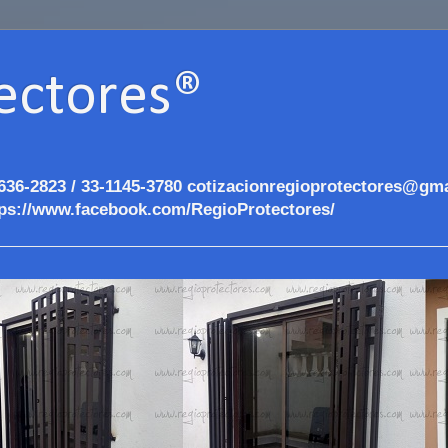
ectores®
636-2823 / 33-1145-3780 cotizacionregioprotectores@gma
ps://www.facebook.com/RegioProtectores/