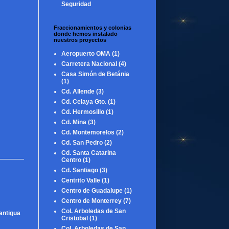
Seguridad
Fraccionamientos y colonias
donde hemos instalado
nuestros proyectos
Aeropuerto OMA
(1)
Carretera Nacional
(4)
Casa Simón de Betánia
(1)
Cd. Allende
(3)
Cd. Celaya Gto.
(1)
Cd. Hermosillo
(1)
Cd. Mina
(3)
Cd. Montemorelos
(2)
Cd. San Pedro
(2)
Cd. Santa Catarina
Centro
(1)
Cd. Santiago
(3)
Centrito Valle
(1)
Centro de Guadalupe
(1)
Centro de Monterrey
(7)
Col. Arboledas de San
antigua
Cristobal
(1)
Col. Arboledas de San