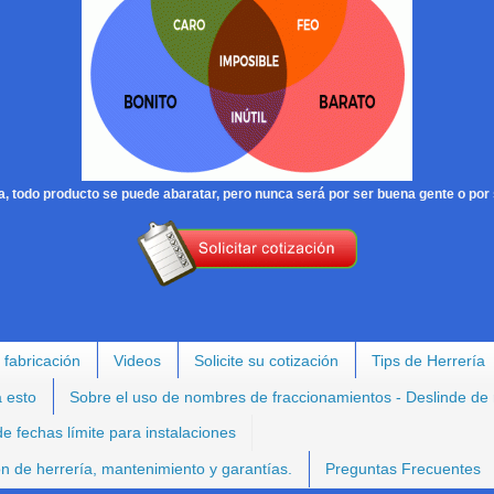
, todo producto se puede abaratar, pero nunca será por ser buena gente o por 
 fabricación
Videos
Solicite su cotización
Tips de Herrería
a esto
Sobre el uso de nombres de fraccionamientos - Deslinde de
e fechas límite para instalaciones
ión de herrería, mantenimiento y garantías.
Preguntas Frecuentes