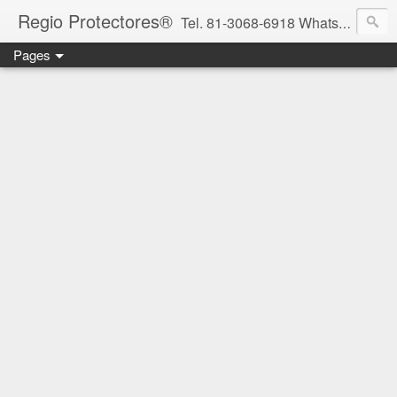
Regio Protectores®
Tel. 81-3068-6918 WhatsApp 81-2636-2823 / 33-1145-3780 cotizacionregioprotectores@gmail.com / regioprotectores@gmail.com https://www.facebook.com/RegioProtectores/
Pages