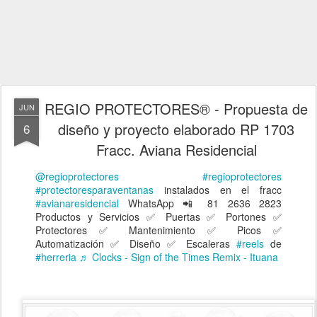
REGIO PROTECTORES® - Propuesta de
JUN
diseño y proyecto elaborado RP 1703
6
Fracc. Aviana Residencial
@regioprotectores
#regioprotectores
#protectoresparaventanas
instalados en el fracc
#avianaresidencial
WhatsApp 📲 81 2636 2823
Productos y Servicios ✅ Puertas ✅ Portones ✅
Protectores ✅ Mantenimiento ✅ Picos ✅
Automatización ✅ Diseño ✅ Escaleras
#reels
de
#herreria
♬ Clocks - Sign of the Times Remix - Ituana