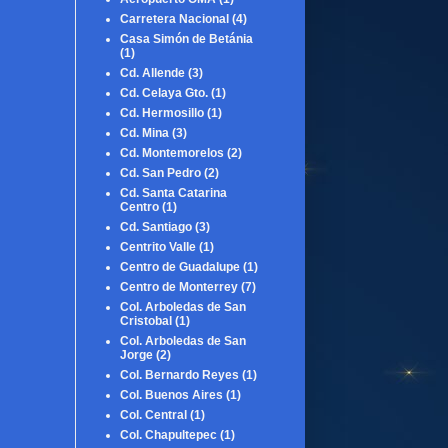
Carretera Nacional
(4)
Casa Simón de Betánia
(1)
Cd. Allende
(3)
Cd. Celaya Gto.
(1)
Cd. Hermosillo
(1)
Cd. Mina
(3)
Cd. Montemorelos
(2)
Cd. San Pedro
(2)
Cd. Santa Catarina
Centro
(1)
Cd. Santiago
(3)
Centrito Valle
(1)
Centro de Guadalupe
(1)
Centro de Monterrey
(7)
Col. Arboledas de San
Cristobal
(1)
Col. Arboledas de San
Jorge
(2)
Col. Bernardo Reyes
(1)
Col. Buenos Aires
(1)
Col. Central
(1)
Col. Chapultepec
(1)