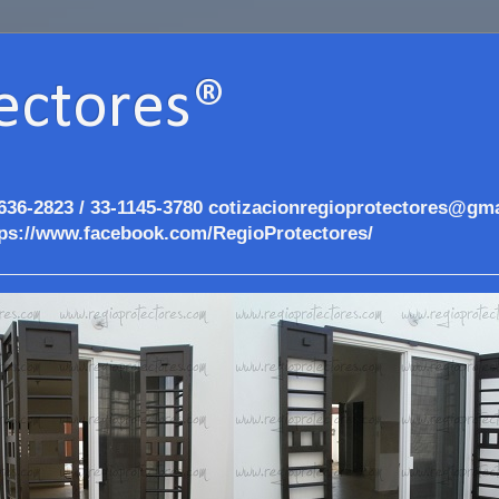
ectores®
636-2823 / 33-1145-3780 cotizacionregioprotectores@gma
ps://www.facebook.com/RegioProtectores/