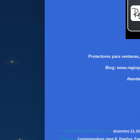
Protectores para ventanas,
Blog:
www.regiop
Atende
Posted by
Regio Protectores
on
diciembre 13, 2
Etiquetas:
Contemporáneo clase B
,
Diseños
,
Fra