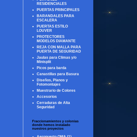
RESIDENCIALES
PUERTAS PRINCIPALES
BARANDALES PARA
ESCALERA
PUERTAS ESTILO
LOUVER
PROTECTORES
MODELOS DIAMANTE
REJA CON MALLA PARA
PUERTA DE SEGURIDAD
Jaulas para Climas y/o
Minisplit
Picos para barda
Canastillas para Basura
Diseños, Planos y
Fotomontajes
Muestrario de Colores
Accesorios
Cerraduras de Alta
Seguridad
Fraccionamientos y colonias
donde hemos instalado
nuestros proyectos
Aeropuerto OMA
(1)