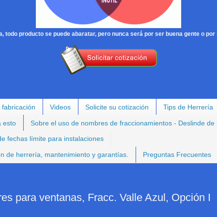
, todo producto se puede abaratar, pero nunca será por ser buena gente o por 
 fabricación
Videos
Solicite su cotización
Tips de Herrería
a esto
Sobre el uso de nombres de fraccionamientos - Deslinde de
e fechas límite para instalaciones
ión de herrería, mantenimiento y garantías.
Preguntas Frecuentes
es para ventanas, Fracc. Valle Azul, Opción I