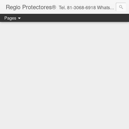
Regio Protectores®
Tel. 81-3068-6918 WhatsApp 81-2636-2823 / 33-1145-3780 cotizacionregioprotectores@gmail.com / regioprotectores@gmail.com https://www.facebook.com/RegioProtectores/
Pages