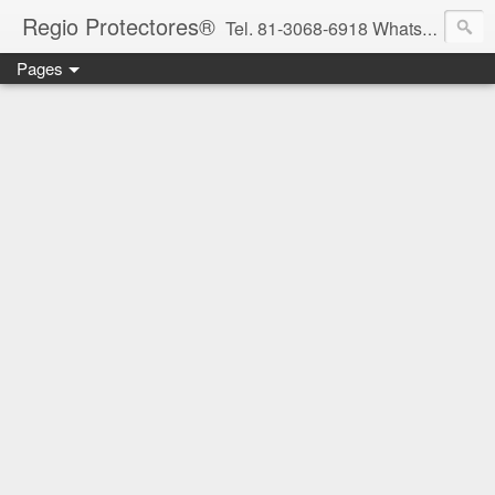
Regio Protectores®
Tel. 81-3068-6918 WhatsApp 81-2636-2823 / 33-1145-3780 cotizacionregioprotectores@gmail.com / regioprotectores@gmail.com https://www.facebook.com/RegioProtectores/
Pages