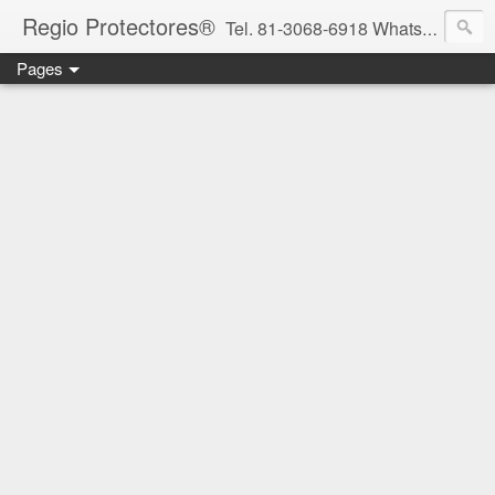
Regio Protectores®
Tel. 81-3068-6918 WhatsApp 81-2636-2823 / 33-1145-3780 cotizacionregioprotectores@gmail.com / regioprotectores@gmail.com https://www.facebook.com/RegioProtectores/
Pages