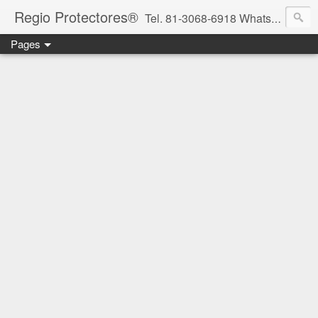
Regio Protectores®
Tel. 81-3068-6918 WhatsApp 81-2636-2823 / 33-1145-3780 cotizacionregioprotectores@gmail.com / regioprotectores@gmail.com https://www.facebook.com/RegioProtectores/
Pages