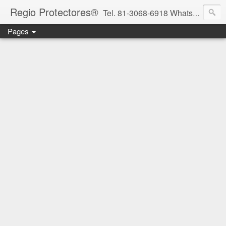
Regio Protectores®
Tel. 81-3068-6918 WhatsApp 81-2636-2823 / 33-1145-3780 cotizacionregioprotectores@gmail.com / regioprotectores@gmail.com https://www.facebook.com/RegioProtectores/
Pages