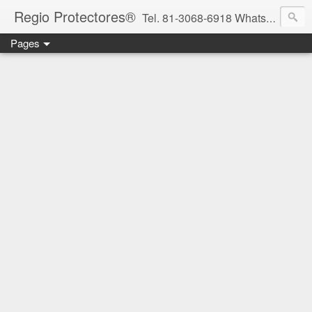
Regio Protectores®
Tel. 81-3068-6918 WhatsApp 81-2636-2823 / 33-1145-3780 cotizacionregioprotectores@gmail.com / regioprotectores@gmail.com https://www.facebook.com/RegioProtectores/
Pages