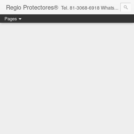
Regio Protectores®
Tel. 81-3068-6918 WhatsApp 81-2636-2823 / 33-1145-3780 cotizacionregioprotectores@gmail.com / regioprotectores@gmail.com https://www.facebook.com/RegioProtectores/
Pages