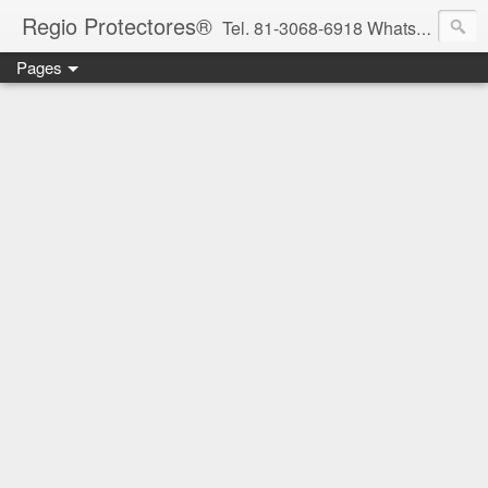
Regio Protectores®
Tel. 81-3068-6918 WhatsApp 81-2636-2823 / 33-1145-3780 cotizacionregioprotectores@gmail.com / regioprotectores@gmail.com https://www.facebook.com/RegioProtectores/
Pages