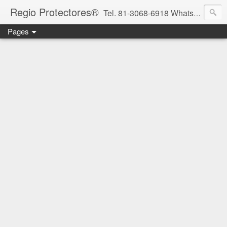
Regio Protectores®
Tel. 81-3068-6918 WhatsApp 81-2636-2823 / 33-1145-3780 cotizacionregioprotectores@gmail.com / regioprotectores@gmail.com https://www.facebook.com/RegioProtectores/
Pages