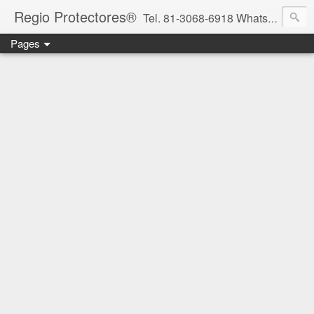
Regio Protectores®
Tel. 81-3068-6918 WhatsApp 81-2636-2823 / 33-1145-3780 cotizacionregioprotectores@gmail.com / regioprotectores@gmail.com https://www.facebook.com/RegioProtectores/
Pages