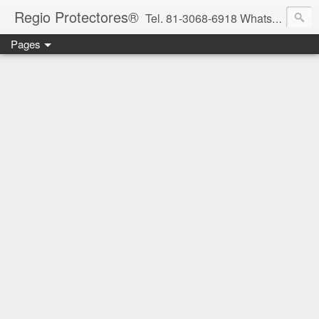
Regio Protectores®
Tel. 81-3068-6918 WhatsApp 81-2636-2823 / 33-1145-3780 cotizacionregioprotectores@gmail.com / regioprotectores@gmail.com https://www.facebook.com/RegioProtectores/
Pages