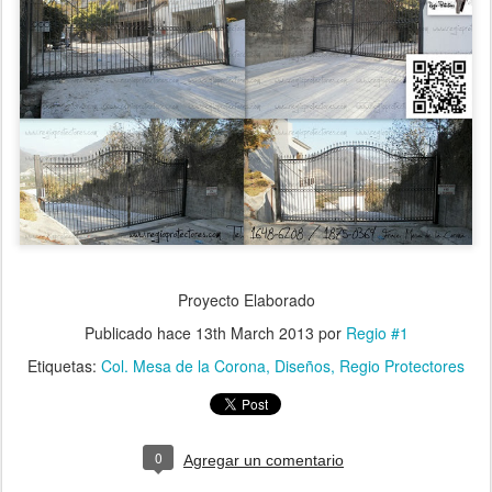
Proyecto Elaborado
Publicado hace
13th March 2013
por
Regio #1
Etiquetas:
Col. Mesa de la Corona
Diseños
Regio Protectores
0
Agregar un comentario