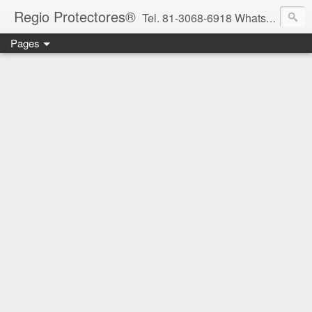
Regio Protectores®
Tel. 81-3068-6918 WhatsApp 81-2636-2823 / 33-1145-3780 cotizacionregioprotectores@gmail.com / regioprotectores@gmail.com https://www.facebook.com/RegioProtectores/
Pages