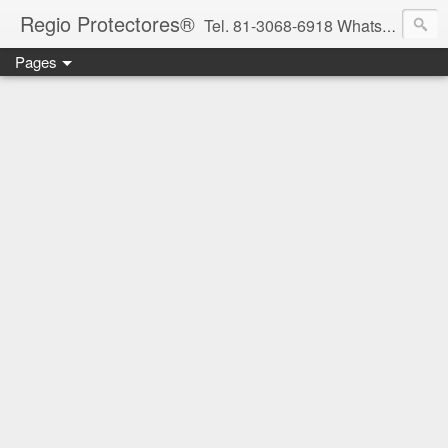
Regio Protectores®
Tel. 81-3068-6918 WhatsApp 81-2636-2823 / 33-1145-3780 cotizacionregioprotectores@gmail.com / regioprotectores@gmail.com https://www.facebook.com/RegioProtectores/
Pages