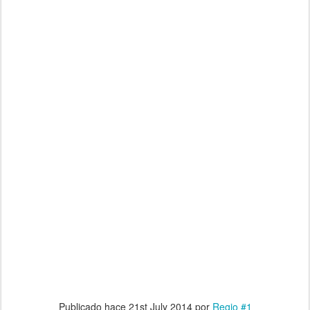
Publicado hace
21st July 2014
por
Regio #1