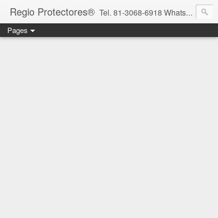
Regio Protectores®
Tel. 81-3068-6918 WhatsApp 81-2636-2823 / 33-1145-3780 cotizacionregioprotectores@gmail.com / regioprotectores@gmail.com https://www.facebook.com/RegioProtectores/
Pages