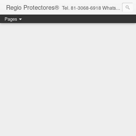
Regio Protectores®
Tel. 81-3068-6918 WhatsApp 81-2636-2823 / 33-1145-3780 cotizacionregioprotectores@gmail.com / regioprotectores@gmail.com https://www.facebook.com/RegioProtectores/
Pages