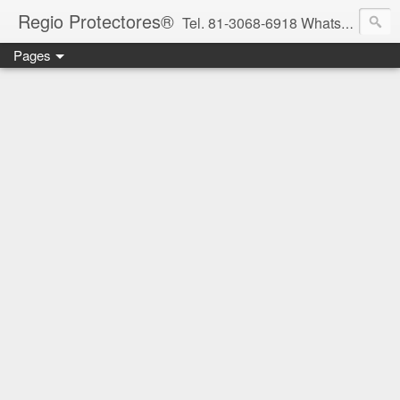
Regio Protectores®
Tel. 81-3068-6918 WhatsApp 81-2636-2823 / 33-1145-3780 cotizacionregioprotectores@gmail.com / regioprotectores@gmail.com https://www.facebook.com/RegioProtectores/
Pages