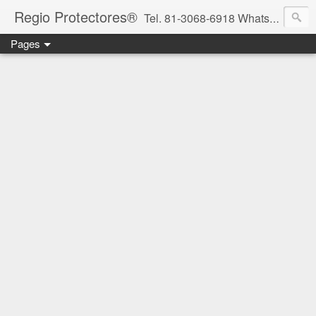
Regio Protectores®
Tel. 81-3068-6918 WhatsApp 81-2636-2823 / 33-1145-3780 cotizacionregioprotectores@gmail.com / regioprotectores@gmail.com https://www.facebook.com/RegioProtectores/
Pages