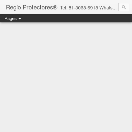
Regio Protectores®
Tel. 81-3068-6918 WhatsApp 81-2636-2823 / 33-1145-3780 cotizacionregioprotectores@gmail.com / regioprotectores@gmail.com https://www.facebook.com/RegioProtectores/
Pages