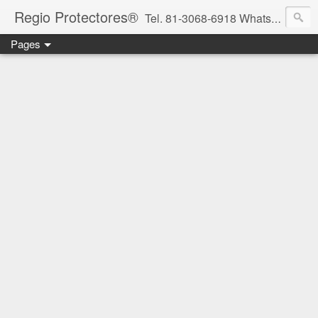
Regio Protectores®
Tel. 81-3068-6918 WhatsApp 81-2636-2823 / 33-1145-3780 cotizacionregioprotectores@gmail.com / regioprotectores@gmail.com https://www.facebook.com/RegioProtectores/
Pages