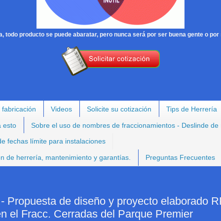
, todo producto se puede abaratar, pero nunca será por ser buena gente o por 
 fabricación
Videos
Solicite su cotización
Tips de Herrería
a esto
Sobre el uso de nombres de fraccionamientos - Deslinde de
e fechas límite para instalaciones
ión de herrería, mantenimiento y garantías.
Preguntas Frecuentes
opuesta de diseño y proyecto elaborado R
n el Fracc. Cerradas del Parque Premier