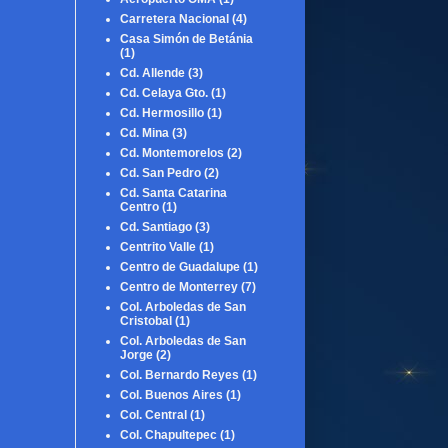
Carretera Nacional
(4)
Casa Simón de Betánia
(1)
Cd. Allende
(3)
Cd. Celaya Gto.
(1)
Cd. Hermosillo
(1)
Cd. Mina
(3)
Cd. Montemorelos
(2)
Cd. San Pedro
(2)
Cd. Santa Catarina
Centro
(1)
Cd. Santiago
(3)
Centrito Valle
(1)
Centro de Guadalupe
(1)
Centro de Monterrey
(7)
Col. Arboledas de San
Cristobal
(1)
Col. Arboledas de San
Jorge
(2)
Col. Bernardo Reyes
(1)
Col. Buenos Aires
(1)
Col. Central
(1)
Col. Chapultepec
(1)