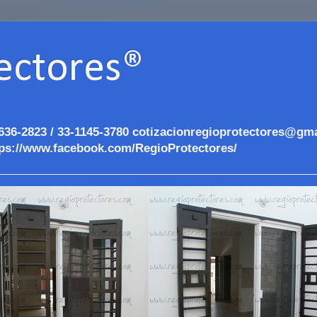
ectores®
636-2823 / 33-1145-3780 cotizacionregioprotectores@gma
ps://www.facebook.com/RegioProtectores/