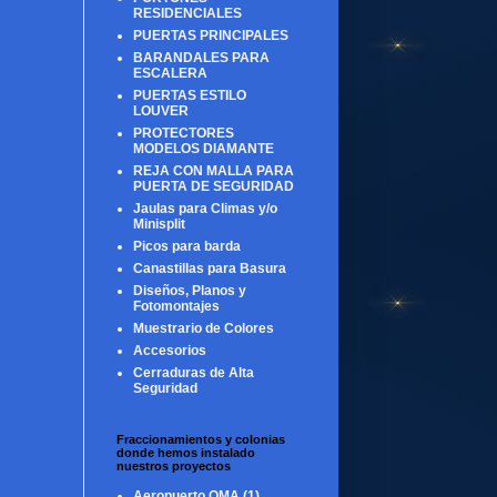
RESIDENCIALES
PUERTAS PRINCIPALES
BARANDALES PARA
ESCALERA
PUERTAS ESTILO
LOUVER
PROTECTORES
MODELOS DIAMANTE
REJA CON MALLA PARA
PUERTA DE SEGURIDAD
Jaulas para Climas y/o
Minisplit
Picos para barda
Canastillas para Basura
Diseños, Planos y
Fotomontajes
Muestrario de Colores
Accesorios
Cerraduras de Alta
Seguridad
Fraccionamientos y colonias
donde hemos instalado
nuestros proyectos
Aeropuerto OMA
(1)