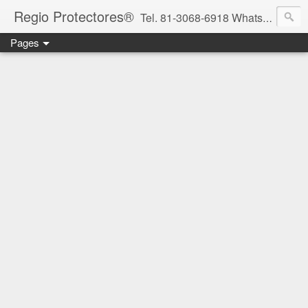
Regio Protectores®
Tel. 81-3068-6918 WhatsApp 81-2636-2823 / 33-1145-3780 cotizacionregioprotectores@gmail.com / regioprotectores@gmail.com https://www.facebook.com/RegioProtectores/
Pages