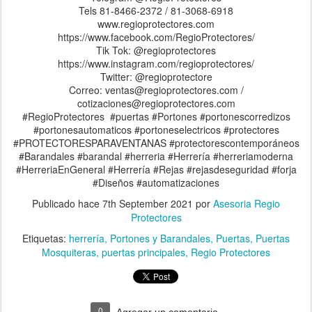
Tels 81-8466-2372 / 81-3068-6918
www.regioprotectores.com
https://www.facebook.com/RegioProtectores/
Tik Tok: @regioprotectores
https://www.instagram.com/regioprotectores/
Twitter: @regioprotectore
Correo: ventas@regioprotectores.com /
cotizaciones@regioprotectores.com
#RegioProtectores #puertas #Portones #portonescorredizos
#portonesautomaticos #portoneselectricos #protectores
#PROTECTORESPARAVENTANAS #protectorescontemporáneos
#Barandales #barandal #herreria #Herrería #herreriamoderna
#HerreriaEnGeneral #Herrería #Rejas #rejasdeseguridad #forja
#Diseños #automatizaciones
Publicado hace
7th September 2021
por
Asesoria Regio
Protectores
Etiquetas:
herrería
Portones y Barandales
Puertas
Puertas
Mosquiteras
puertas principales
Regio Protectores
0