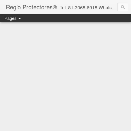
Regio Protectores®
Tel. 81-3068-6918 WhatsApp 81-2636-2823 / 33-1145-3780 cotizacionregioprotectores@gmail.com / regioprotectores@gmail.com https://www.facebook.com/RegioProtectores/
Pages