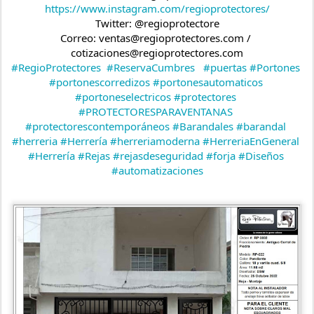
https://www.instagram.com/regioprotectores/
Twitter: @regioprotectore
Correo: ventas@regioprotectores.com / 
cotizaciones@regioprotectores.com
#RegioProtectores
#ReservaCumbres
#puertas
#Portones
#portonescorredizos
#portonesautomaticos
#portoneselectricos
#protectores
#PROTECTORESPARAVENTANAS
#protectorescontemporáneos
#Barandales
#barandal
#herreria
#Herrería
#herreriamoderna
#HerreriaEnGeneral
#Herrería
#Rejas
#rejasdeseguridad
#forja
#Diseños
#automatizaciones