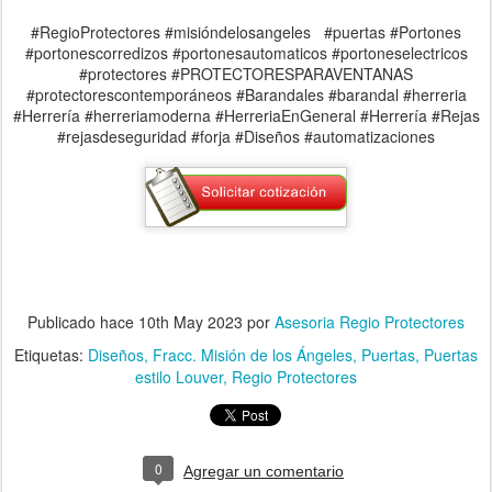
#RegioProtectores #misióndelosangeles #puertas #Portones
#portonescorredizos #portonesautomaticos #portoneselectricos
#protectores #PROTECTORESPARAVENTANAS
#protectorescontemporáneos #Barandales #barandal #herreria
#Herrería #herreriamoderna #HerreriaEnGeneral #Herrería #Rejas
#rejasdeseguridad #forja #Diseños #automatizaciones
Publicado hace
10th May 2023
por
Asesoria Regio Protectores
Etiquetas:
Diseños
Fracc. Misión de los Ángeles
Puertas
Puertas
estilo Louver
Regio Protectores
0
Agregar un comentario