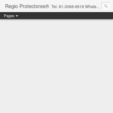
Regio Protectores®
Tel. 81-3068-6918 WhatsApp 81-2636-2823 / 33-1145-3780 cotizacionregioprotectores@gmail.com / regioprotectores@gmail.com https://www.facebook.com/RegioProtectores/
Pages