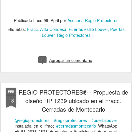
Publicado hace
9th April
por
Asesoria Regio Protectores
Etiquetas:
Fracc. Altta Condesa
Puertas estilo Louver
Puertas
Louver
Regio Protectores
0
Agregar un comentario
REGIO PROTECTORES® - Propuesta de
FEB
diseño RP 1239 ubicado en el Fracc.
18
Cerradas de Montecarlo
@regioprotectores
#regioprotectores
#puertalouver
instalada en el fracc
#cerradasmontecarlo
WhatsApp
📲 81 2636 2823 Productos y Servicios ✅ Puertas ✅