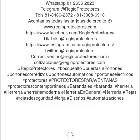
Whatsapp 81 2636 2823
Telegram @RegioProtectores
Tels 81-8466-2372 / 81-3068-6918
Aceptamos todas las tarjetas de crédito 💳
www.regioprotectores.com
https://www.facebook.com/RegioProtectores/
Tik Tok: @regioprotectores
https://www.instagram.com/regioprotectores/
Twitter: @regioprotectore
Correo: ventas@regioprotectores.com /
cotizaciones@regioprotectores.com
#RegioProtectores #bosquealto #puertas #Portones
#portonescorredizos #portonesautomaticos #portoneselectricos
#protectores #PROTECTORESPARAVENTANAS
#protectorescontemporáneos #Barandales #barandal #herreria
#Herrería #herreriamoderna #HerreriaEnGeneral #Herrería #Rejas
#rejasdeseguridad #forja #Diseños #automatizaciones