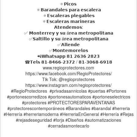
🔅𝗣𝗶𝗰𝗼𝘀
🔅𝗕𝗮𝗿𝗮𝗻𝗱𝗮𝗹𝗲𝘀 𝗽𝗮𝗿𝗮 𝗲𝘀𝗰𝗮𝗹𝗲𝗿𝗮
🔅𝗘𝘀𝗰𝗮𝗹𝗲𝗿𝗮𝘀 𝗽𝗹𝗲𝗴𝗮𝗯𝗹𝗲𝘀
🔅𝗘𝘀𝗰𝗮𝗹𝗲𝗿𝗮𝘀 𝗺𝗮𝗿𝗶𝗻𝗲𝗿𝗮𝘀
𝗔𝘁𝗲𝗻𝗱𝗲𝗺𝗼𝘀:
✅ 𝗠𝗼𝗻𝘁𝗲𝗿𝗿𝗲𝘆 𝘆 𝘀𝘂 á𝗿𝗲𝗮 𝗺𝗲𝘁𝗿𝗼𝗽𝗼𝗹𝗶𝘁𝗮𝗻𝗮
✅𝗦𝗮𝗹𝘁𝗶𝗹𝗹𝗼 𝘆 𝘀𝘂 á𝗿𝗲𝗮 𝗺𝗲𝘁𝗿𝗼𝗽𝗼𝗹𝗶𝘁𝗮𝗻𝗮
✅𝗔𝗹𝗹𝗲𝗻𝗱𝗲
✅𝗠𝗼𝗻𝘁𝗲𝗺𝗼𝗿𝗲𝗹𝗼𝘀
📲𝗪𝗵𝗮𝘁𝘀𝗮𝗽𝗽 𝟴𝟭 𝟮𝟲𝟯𝟲 𝟮𝟴𝟮𝟯
☎𝗧𝗲𝗹𝘀 𝟴𝟭-𝟴𝟰𝟲𝟲-𝟮𝟯𝟳𝟮 / 𝟴𝟭-𝟯𝟬𝟲𝟴-𝟲𝟵𝟭𝟴
www.regioprotectores.com
https://www.facebook.com/RegioProtectores/
Tik Tok: @regioprotectores
https://www.instagram.com/regioprotectores/
#RegioProtectores #privadasannicolas #puertas #Portones
#portonescorredizos #portonesautomaticos #portoneselectricos
#protectores #PROTECTORESPARAVENTANAS
#protectorescontemporáneos #Barandales #barandal #herreria
#Herrería #herreriamoderna #HerreriaEnGeneral #Herrería #Rejas
#rejasdeseguridad #forja #Diseños #automatizaciones
#cerradasmontecarlo