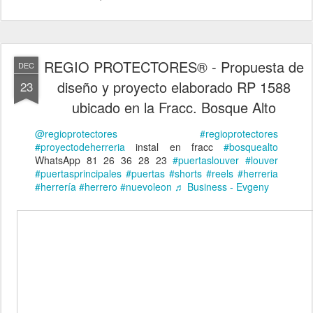
REGIO PROTECTORES® - Propuesta de
DEC
diseño y proyecto elaborado RP 1588
23
ubicado en la Fracc. Bosque Alto
@regioprotectores
#regioprotectores
#proyectodeherreria
instal en fracc
#bosquealto
WhatsApp 81 26 36 28 23
#puertaslouver
#louver
#puertasprincipales
#puertas
#shorts
#reels
#herreria
#herrería
#herrero
#nuevoleon
♬ Business - Evgeny