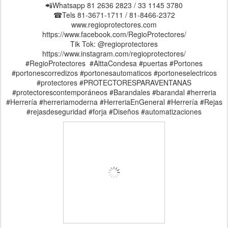
📲Whatsapp 81 2636 2823 / 33 1145 3780
☎Tels 81-3671-1711 / 81-8466-2372
www.regioprotectores.com
https://www.facebook.com/RegioProtectores/
Tik Tok: @regioprotectores
https://www.instagram.com/regioprotectores/
#RegioProtectores #AlttaCondesa #puertas #Portones
#portonescorredizos #portonesautomaticos #portoneselectricos
#protectores #PROTECTORESPARAVENTANAS
#protectorescontemporáneos #Barandales #barandal #herreria
#Herrería #herreriamoderna #HerreriaEnGeneral #Herrería #Rejas
#rejasdeseguridad #forja #Diseños #automatizaciones