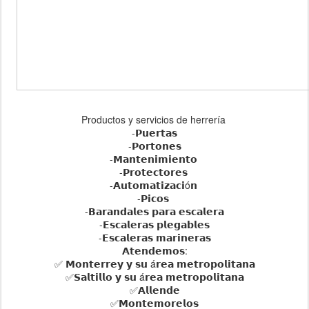
Productos y servicios de herrería
-𝗣𝘂𝗲𝗿𝘁𝗮𝘀
-𝗣𝗼𝗿𝘁𝗼𝗻𝗲𝘀
-𝗠𝗮𝗻𝘁𝗲𝗻𝗶𝗺𝗶𝗲𝗻𝘁𝗼
-𝗣𝗿𝗼𝘁𝗲𝗰𝘁𝗼𝗿𝗲𝘀
-𝗔𝘂𝘁𝗼𝗺𝗮𝘁𝗶𝘇𝗮𝗰𝗶ó𝗻
-𝗣𝗶𝗰𝗼𝘀
-𝗕𝗮𝗿𝗮𝗻𝗱𝗮𝗹𝗲𝘀 𝗽𝗮𝗿𝗮 𝗲𝘀𝗰𝗮𝗹𝗲𝗿𝗮
-𝗘𝘀𝗰𝗮𝗹𝗲𝗿𝗮𝘀 𝗽𝗹𝗲𝗴𝗮𝗯𝗹𝗲𝘀
-𝗘𝘀𝗰𝗮𝗹𝗲𝗿𝗮𝘀 𝗺𝗮𝗿𝗶𝗻𝗲𝗿𝗮𝘀
𝗔𝘁𝗲𝗻𝗱𝗲𝗺𝗼𝘀:
✅ 𝗠𝗼𝗻𝘁𝗲𝗿𝗿𝗲𝘆 𝘆 𝘀𝘂 á𝗿𝗲𝗮 𝗺𝗲𝘁𝗿𝗼𝗽𝗼𝗹𝗶𝘁𝗮𝗻𝗮
✅𝗦𝗮𝗹𝘁𝗶𝗹𝗹𝗼 𝘆 𝘀𝘂 á𝗿𝗲𝗮 𝗺𝗲𝘁𝗿𝗼𝗽𝗼𝗹𝗶𝘁𝗮𝗻𝗮
✅𝗔𝗹𝗹𝗲𝗻𝗱𝗲
✅𝗠𝗼𝗻𝘁𝗲𝗺𝗼𝗿𝗲𝗹𝗼𝘀