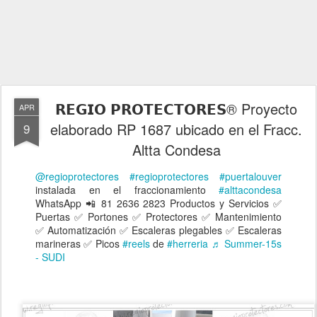
𝗥𝗘𝗚𝗜𝗢 𝗣𝗥𝗢𝗧𝗘𝗖𝗧𝗢𝗥𝗘𝗦® Proyecto
APR
elaborado RP 1687 ubicado en el Fracc.
9
Altta Condesa
@regioprotectores
#regioprotectores
#puertalouver
instalada en el fraccionamiento
#alttacondesa
WhatsApp 📲 81 2636 2823 Productos y Servicios ✅
Puertas ✅ Portones ✅ Protectores ✅ Mantenimiento
✅ Automatización ✅ Escaleras plegables ✅ Escaleras
marineras ✅ Picos
#reels
de
#herreria
♬ Summer-15s
- SUDI