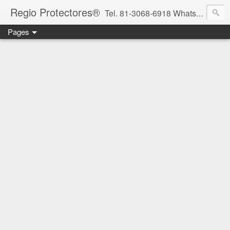
Regio Protectores®
Tel. 81-3068-6918 WhatsApp 81-2636-2823 / 33-1145-3780 cotizacionregioprotectores@gmail.com / regioprotectores@gmail.com https://www.facebook.com/RegioProtectores/
Pages