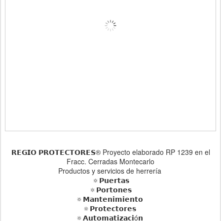
𝗥𝗘𝗚𝗜𝗢 𝗣𝗥𝗢𝗧𝗘𝗖𝗧𝗢𝗥𝗘𝗦® Proyecto elaborado RP 1239 en el
Fracc. Cerradas Montecarlo
Productos y servicios de herrería
🔅𝗣𝘂𝗲𝗿𝘁𝗮𝘀
🔅𝗣𝗼𝗿𝘁𝗼𝗻𝗲𝘀
🔅𝗠𝗮𝗻𝘁𝗲𝗻𝗶𝗺𝗶𝗲𝗻𝘁𝗼
🔅𝗣𝗿𝗼𝘁𝗲𝗰𝘁𝗼𝗿𝗲𝘀
🔅𝗔𝘂𝘁𝗼𝗺𝗮𝘁𝗶𝘇𝗮𝗰𝗶ó𝗻