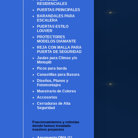
RESIDENCIALES
PUERTAS PRINCIPALES
BARANDALES PARA
ESCALERA
PUERTAS ESTILO
LOUVER
PROTECTORES
MODELOS DIAMANTE
REJA CON MALLA PARA
PUERTA DE SEGURIDAD
Jaulas para Climas y/o
Minisplit
Picos para barda
Canastillas para Basura
Diseños, Planos y
Fotomontajes
Muestrario de Colores
Accesorios
Cerraduras de Alta
Seguridad
Fraccionamientos y colonias
donde hemos instalado
nuestros proyectos
Aeropuerto OMA
(1)