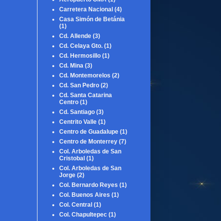
Carretera Nacional
(4)
Casa Simón de Betánia
(1)
Cd. Allende
(3)
Cd. Celaya Gto.
(1)
Cd. Hermosillo
(1)
Cd. Mina
(3)
Cd. Montemorelos
(2)
Cd. San Pedro
(2)
Cd. Santa Catarina
Centro
(1)
Cd. Santiago
(3)
Centrito Valle
(1)
Centro de Guadalupe
(1)
Centro de Monterrey
(7)
Col. Arboledas de San
Cristobal
(1)
Col. Arboledas de San
Jorge
(2)
Col. Bernardo Reyes
(1)
Col. Buenos Aires
(1)
Col. Central
(1)
Col. Chapultepec
(1)