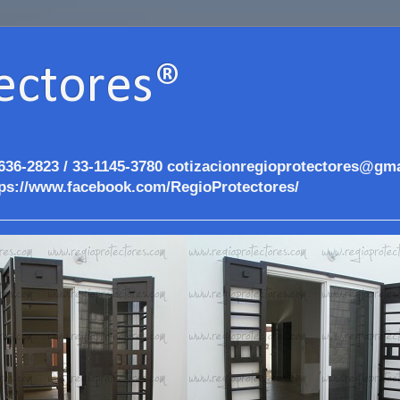
ectores®
636-2823 / 33-1145-3780 cotizacionregioprotectores@gma
ps://www.facebook.com/RegioProtectores/