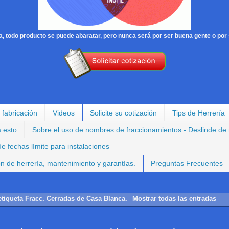
, todo producto se puede abaratar, pero nunca será por ser buena gente o por 
 fabricación
Videos
Solicite su cotización
Tips de Herrería
a esto
Sobre el uso de nombres de fraccionamientos - Deslinde de
e fechas límite para instalaciones
ión de herrería, mantenimiento y garantías.
Preguntas Frecuentes
etiqueta
Fracc. Cerradas de Casa Blanca
.
Mostrar todas las entradas