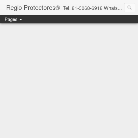
Regio Protectores®
Tel. 81-3068-6918 WhatsApp 81-2636-2823 / 33-1145-3780 cotizacionregioprotectores@gmail.com / regioprotectores@gmail.com https://www.facebook.com/RegioProtectores/
Pages