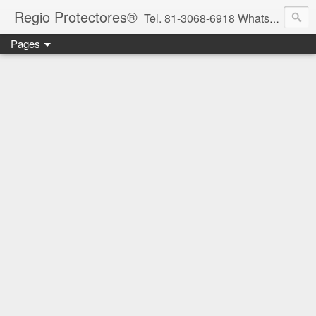
Regio Protectores®
Tel. 81-3068-6918 WhatsApp 81-2636-2823 / 33-1145-3780 cotizacionregioprotectores@gmail.com / regioprotectores@gmail.com https://www.facebook.com/RegioProtectores/
Pages