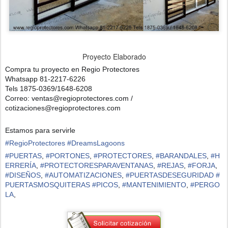
Proyecto Elaborado
Compra tu proyecto en Regio Protectores
Whatsapp 81-2217-6226
Tels 1875-0369/1648-6208
Correo: ventas@regioprotectores.com /
cotizaciones@regioprotectores.com
Estamos para servirle
#
RegioProtectores
#
DreamsLagoons
#
PUERTAS
,
#
PORTONES
,
#
PROTECTORES
,
#
BARANDALES
,
#
H
ERRERÍA
,
#
PROTECTORESPARAVENTANAS
,
#
REJAS
,
#
FORJA
,
#
DISEÑOS
,
#
AUTOMATIZACIONES
,
#
PUERTASDESEGURIDAD
#
PUERTASMOSQUITERAS
#
PICOS
,
#
MANTENIMIENTO
,
#
PERGO
LA
,