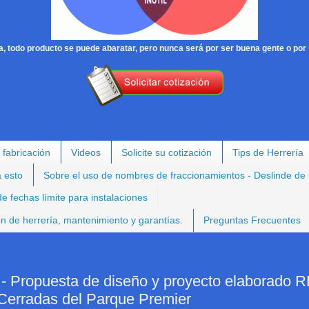
, todo producto se puede abaratar, pero nunca será por ser buena gente o por 
 fabricación
Videos
Solicite su cotización
Tips de Herrería
a esto
Sobre el uso de nombres de fraccionamientos - Deslinde de
e fechas límite para instalaciones
ión de herrería, mantenimiento y garantías.
Preguntas Frecuentes
opuesta de diseño y proyecto elaborado R
 Cerradas del Parque Premier