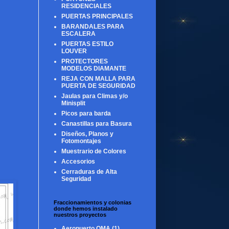
RESIDENCIALES
PUERTAS PRINCIPALES
BARANDALES PARA
ESCALERA
PUERTAS ESTILO
LOUVER
PROTECTORES
MODELOS DIAMANTE
REJA CON MALLA PARA
PUERTA DE SEGURIDAD
Jaulas para Climas y/o
Minisplit
Picos para barda
Canastillas para Basura
Diseños, Planos y
Fotomontajes
Muestrario de Colores
Accesorios
Cerraduras de Alta
Seguridad
Fraccionamientos y colonias
donde hemos instalado
nuestros proyectos
Aeropuerto OMA
(1)