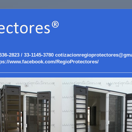
ectores®
636-2823 / 33-1145-3780 cotizacionregioprotectores@gma
ps://www.facebook.com/RegioProtectores/