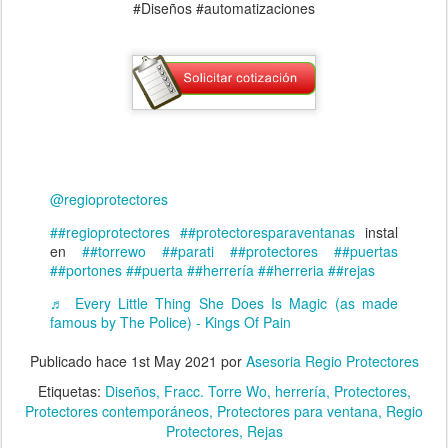
#Diseños #automatizaciones
@regioprotectores
##regioprotectores
##protectoresparaventanas
instal
en
##torrewo
##parati
##protectores
##puertas
##portones
##puerta
##herrería
##herreria
##rejas
♬ Every Little Thing She Does Is Magic (as made
famous by The Police) - Kings Of Pain
Publicado hace
1st May 2021
por
Asesoria Regio Protectores
Etiquetas:
Diseños
Fracc. Torre Wo
herrería
Protectores
Protectores contemporáneos
Protectores para ventana
Regio
Protectores
Rejas