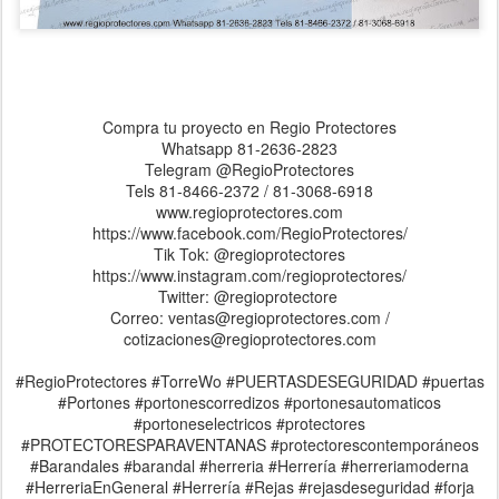
Compra tu proyecto en Regio Protectores
Whatsapp 81-2636-2823
Telegram @RegioProtectores
Tels 81-8466-2372 / 81-3068-6918
www.regioprotectores.com
https://www.facebook.com/RegioProtectores/
Tik Tok: @regioprotectores
https://www.instagram.com/regioprotectores/
Twitter: @regioprotectore
Correo: ventas@regioprotectores.com /
cotizaciones@regioprotectores.com
#RegioProtectores #TorreWo #PUERTASDESEGURIDAD #puertas
#Portones #portonescorredizos #portonesautomaticos
#portoneselectricos #protectores
#PROTECTORESPARAVENTANAS #protectorescontemporáneos
#Barandales #barandal #herreria #Herrería #herreriamoderna
#HerreriaEnGeneral #Herrería #Rejas #rejasdeseguridad #forja