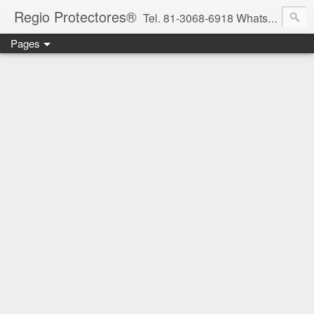
Regio Protectores®
Tel. 81-3068-6918 WhatsApp 81-2636-2823 / 33-1145-3780 cotizacionregioprotectores@gmail.com / regioprotectores@gmail.com https://www.facebook.com/RegioProtectores/
Pages