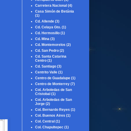
Carretera Nacional
(4)
Casa Simón de Betánia
(1)
Cd. Allende
(3)
Cd. Celaya Gto.
(1)
Cd. Hermosillo
(1)
Cd. Mina
(3)
Cd. Montemorelos
(2)
Cd. San Pedro
(2)
Cd. Santa Catarina
Centro
(1)
Cd. Santiago
(3)
Centrito Valle
(1)
Centro de Guadalupe
(1)
Centro de Monterrey
(7)
Col. Arboledas de San
Cristobal
(1)
Col. Arboledas de San
Jorge
(2)
Col. Bernardo Reyes
(1)
Col. Buenos Aires
(1)
Col. Central
(1)
Col. Chapultepec
(1)