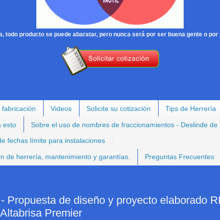
, todo producto se puede abaratar, pero nunca será por ser buena gente o por 
 fabricación
Videos
Solicite su cotización
Tips de Herrería
a esto
Sobre el uso de nombres de fraccionamientos - Deslinde de
e fechas límite para instalaciones
ión de herrería, mantenimiento y garantías.
Preguntas Frecuentes
opuesta de diseño y proyecto elaborado R
 Altabrisa Premier