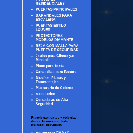
RESIDENCIALES
PUERTAS PRINCIPALES
BARANDALES PARA
ESCALERA
PUERTAS ESTILO
LOUVER
PROTECTORES
MODELOS DIAMANTE
REJA CON MALLA PARA
PUERTA DE SEGURIDAD
Jaulas para Climas y/o
Minisplit
Picos para barda
Canastillas para Basura
Diseños, Planos y
Fotomontajes
Muestrario de Colores
Accesorios
Cerraduras de Alta
Seguridad
Fraccionamientos y colonias
donde hemos instalado
nuestros proyectos
Aeropuerto OMA
(1)