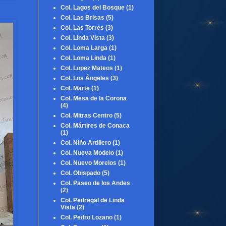
Col. Lagos del Bosque
(1)
Col. Las Brisas
(5)
Col. Las Torres
(3)
Col. Linda Vista
(3)
Col. Loma Larga
(1)
Col. Loma Linda
(1)
Col. Lopez Mateos
(1)
Col. Los Ángeles
(3)
Col. Marte
(1)
Col. Mesa de la Corona
(4)
Col. Mitras Centro
(5)
Col. Mártires de Conaca
(1)
Col. Niño Artillero
(1)
Col. Nueva Modelo
(1)
Col. Nuevo Morelos
(1)
Col. Obispado
(5)
Col. Paseo de los Andes
(2)
Col. Pedregal de Linda
Vista
(2)
Col. Pedro Lozano
(1)