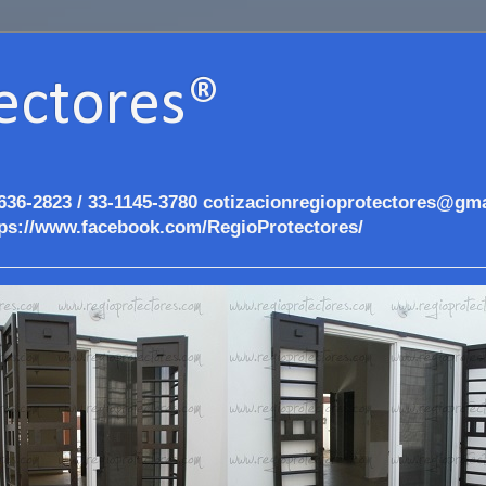
ectores®
636-2823 / 33-1145-3780 cotizacionregioprotectores@gma
ps://www.facebook.com/RegioProtectores/