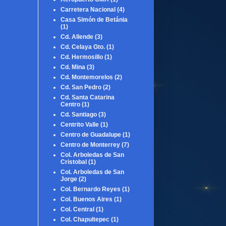
Carretera Nacional
(4)
Casa Simón de Betánia
(1)
Cd. Allende
(3)
Cd. Celaya Gto.
(1)
Cd. Hermosillo
(1)
Cd. Mina
(3)
Cd. Montemorelos
(2)
Cd. San Pedro
(2)
Cd. Santa Catarina
Centro
(1)
Cd. Santiago
(3)
Centrito Valle
(1)
Centro de Guadalupe
(1)
Centro de Monterrey
(7)
Col. Arboledas de San
Cristobal
(1)
Col. Arboledas de San
Jorge
(2)
Col. Bernardo Reyes
(1)
Col. Buenos Aires
(1)
Col. Central
(1)
Col. Chapultepec
(1)