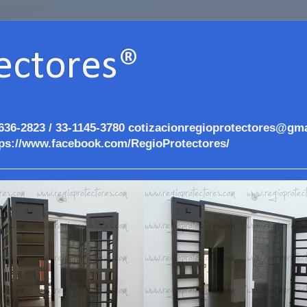
ectores®
636-2823 / 33-1145-3780 cotizacionregioprotectores@gma
ps://www.facebook.com/RegioProtectores/