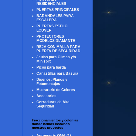
RESIDENCIALES
PUERTAS PRINCIPALES
BARANDALES PARA
ESCALERA
PUERTAS ESTILO
LOUVER
PROTECTORES
MODELOS DIAMANTE
REJA CON MALLA PARA
PUERTA DE SEGURIDAD
Jaulas para Climas y/o
Minisplit
Picos para barda
Canastillas para Basura
Diseños, Planos y
Fotomontajes
Muestrario de Colores
Accesorios
Cerraduras de Alta
Seguridad
Fraccionamientos y colonias
donde hemos instalado
nuestros proyectos
Aeropuerto OMA
(1)