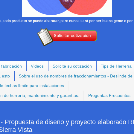
, todo producto se puede abaratar, pero nunca será por ser buena gente o por 
 fabricación
Videos
Solicite su cotización
Tips de Herrería
a esto
Sobre el uso de nombres de fraccionamientos - Deslinde de
e fechas límite para instalaciones
ión de herrería, mantenimiento y garantías.
Preguntas Frecuentes
opuesta de diseño y proyecto elaborado R
Sierra Vista