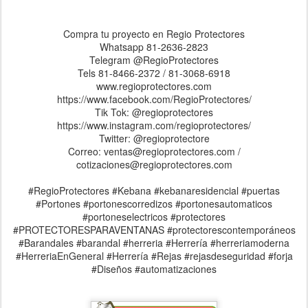
Compra tu proyecto en Regio Protectores
Whatsapp 81-2636-2823
Telegram @RegioProtectores
Tels 81-8466-2372 / 81-3068-6918
www.regioprotectores.com
https://www.facebook.com/RegioProtectores/
Tik Tok: @regioprotectores
https://www.instagram.com/regioprotectores/
Twitter: @regioprotectore
Correo: ventas@regioprotectores.com /
cotizaciones@regioprotectores.com
#RegioProtectores #Kebana #kebanaresidencial #puertas
#Portones #portonescorredizos #portonesautomaticos
#portoneselectricos #protectores
#PROTECTORESPARAVENTANAS #protectorescontemporáneos
#Barandales #barandal #herreria #Herrería #herreriamoderna
#HerreriaEnGeneral #Herrería #Rejas #rejasdeseguridad #forja
#Diseños #automatizaciones