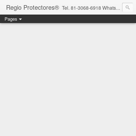
Regio Protectores®
Tel. 81-3068-6918 WhatsApp 81-2636-2823 / 33-1145-3780 cotizacionregioprotectores@gmail.com / regioprotectores@gmail.com https://www.facebook.com/RegioProtectores/
Pages