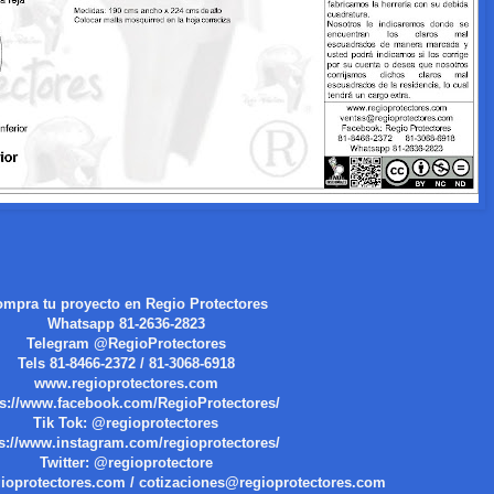
mpra tu proyecto en Regio Protectores
Whatsapp 81-2636-2823
Telegram @RegioProtectores
Tels 81-8466-2372 / 81-3068-6918
www.regioprotectores.com
ps://www.facebook.com/RegioProtectores/
Tik Tok: @regioprotectores
ps://www.instagram.com/regioprotectores/
Twitter: @regioprotectore
ioprotectores.com / cotizaciones@regioprotectores.com