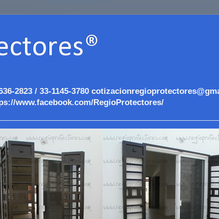
ectores®
636-2823 / 33-1145-3780 cotizacionregioprotectores@gma
ps://www.facebook.com/RegioProtectores/