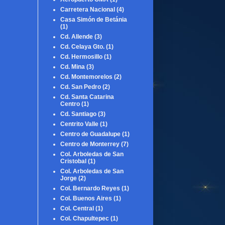
Carretera Nacional
(4)
Casa Simón de Betánia
(1)
Cd. Allende
(3)
Cd. Celaya Gto.
(1)
Cd. Hermosillo
(1)
Cd. Mina
(3)
Cd. Montemorelos
(2)
Cd. San Pedro
(2)
Cd. Santa Catarina
Centro
(1)
Cd. Santiago
(3)
Centrito Valle
(1)
Centro de Guadalupe
(1)
Centro de Monterrey
(7)
Col. Arboledas de San
Cristobal
(1)
Col. Arboledas de San
Jorge
(2)
Col. Bernardo Reyes
(1)
Col. Buenos Aires
(1)
Col. Central
(1)
Col. Chapultepec
(1)