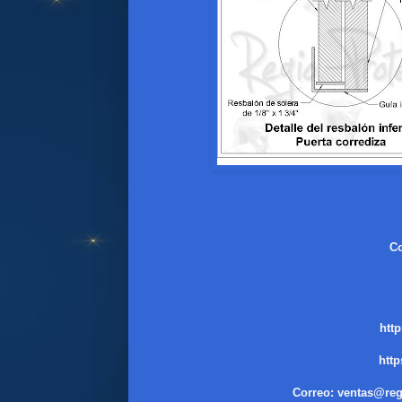
Co
htt
htt
Correo: ventas@reg