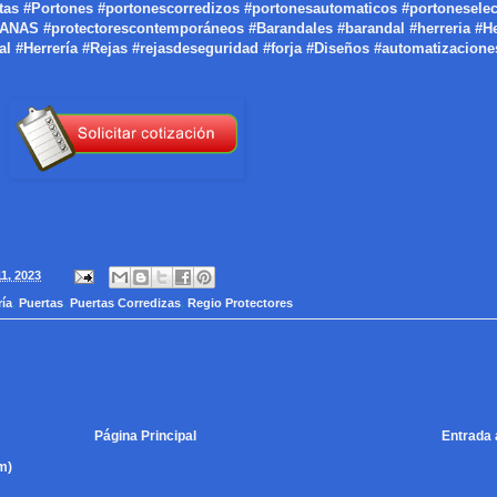
tas #Portones #portonescorredizos #portonesautomaticos #portoneselec
 #protectorescontemporáneos #Barandales #barandal #herreria #Her
 #Herrería #Rejas #rejasdeseguridad #forja #Diseños #automatizacione
1, 2023
ría
,
Puertas
,
Puertas Corredizas
,
Regio Protectores
Página Principal
Entrada 
m)