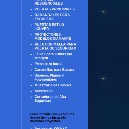
RESIDENCIALES
PUERTAS PRINCIPALES
BARANDALES PARA
ESCALERA
PUERTAS ESTILO
LOUVER
PROTECTORES
MODELOS DIAMANTE
REJA CON MALLA PARA
PUERTA DE SEGURIDAD
Jaulas para Climas y/o
Minisplit
Picos para barda
Canastillas para Basura
Diseños, Planos y
Fotomontajes
Muestrario de Colores
Accesorios
Cerraduras de Alta
Seguridad
Fraccionamientos y colonias
donde hemos instalado
nuestros proyectos
Aeropuerto OMA
(1)