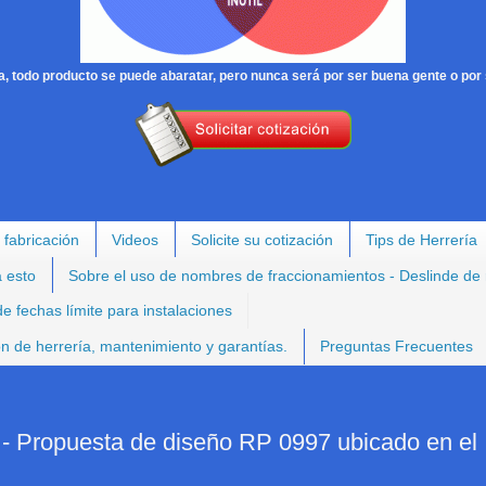
, todo producto se puede abaratar, pero nunca será por ser buena gente o por 
 fabricación
Videos
Solicite su cotización
Tips de Herrería
a esto
Sobre el uso de nombres de fraccionamientos - Deslinde de
e fechas límite para instalaciones
ión de herrería, mantenimiento y garantías.
Preguntas Frecuentes
opuesta de diseño RP 0997 ubicado en el