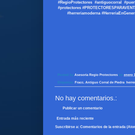
#RegioProtectores #antiguocorral #puer
#protectores #PROTECTORESPARAVENTANAS
#herreriamoderna #HerreriaEnGeneral
Posted by
Asesoria Regio Protectores
on
enero 1
Etiquetas:
Fracc. Antiguo Corral de Piedra
,
herre
No hay comentarios.:
Publicar un comentario
Entrada más reciente
Suscribirse a:
Comentarios de la entrada (Ato