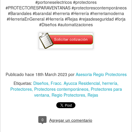
#portoneselectricos #protectores
#PROTECTORESPARAVENTANAS #protectorescontemporáneos
#Barandales #barandal #herreria #Herrería #herreriamoderna
#HerreriaEnGeneral #Herrería #Rejas #rejasdeseguridad #forja
#Diseños #automatizaciones
Publicado hace
18th March 2023
por
Asesoria Regio Protectores
Etiquetas:
Diseños
Fracc. Ayucca Residencial
herrería
Protectores
Protectores contemporáneos
Protectores para
ventana
Regio Protectores
Rejas
0
Agregar un comentario