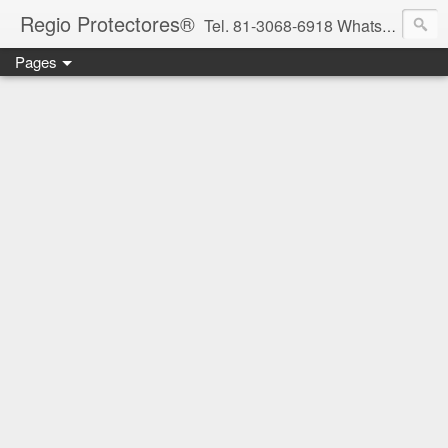
Regio Protectores®
Tel. 81-3068-6918 WhatsApp 81-2636-2823 / 33-1145-3780 cotizacionregioprotectores@gmail.com / regioprotectores@gmail.com https://www.facebook.com/RegioProtectores/
Pages