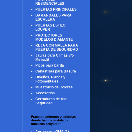
RESIDENCIALES
PUERTAS PRINCIPALES
BARANDALES PARA
ESCALERA
PUERTAS ESTILO
LOUVER
PROTECTORES
MODELOS DIAMANTE
REJA CON MALLA PARA
PUERTA DE SEGURIDAD
Jaulas para Climas y/o
Minisplit
Picos para barda
Canastillas para Basura
Diseños, Planos y
Fotomontajes
Muestrario de Colores
Accesorios
Cerraduras de Alta
Seguridad
Fraccionamientos y colonias
donde hemos instalado
nuestros proyectos
Aeropuerto OMA
(1)