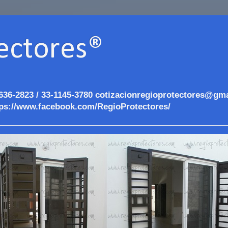
ectores®
636-2823 / 33-1145-3780 cotizacionregioprotectores@gma
ps://www.facebook.com/RegioProtectores/