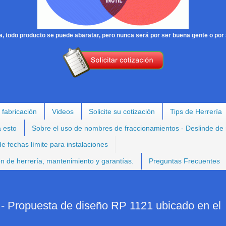
, todo producto se puede abaratar, pero nunca será por ser buena gente o por 
 fabricación
Videos
Solicite su cotización
Tips de Herrería
a esto
Sobre el uso de nombres de fraccionamientos - Deslinde de
e fechas límite para instalaciones
ión de herrería, mantenimiento y garantías.
Preguntas Frecuentes
opuesta de diseño RP 1121 ubicado en el