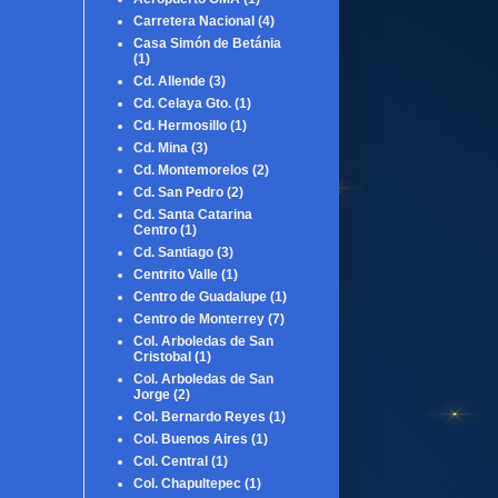
Carretera Nacional
(4)
Casa Simón de Betánia
(1)
Cd. Allende
(3)
Cd. Celaya Gto.
(1)
Cd. Hermosillo
(1)
Cd. Mina
(3)
Cd. Montemorelos
(2)
Cd. San Pedro
(2)
Cd. Santa Catarina
Centro
(1)
Cd. Santiago
(3)
Centrito Valle
(1)
Centro de Guadalupe
(1)
Centro de Monterrey
(7)
Col. Arboledas de San
Cristobal
(1)
Col. Arboledas de San
Jorge
(2)
Col. Bernardo Reyes
(1)
Col. Buenos Aires
(1)
Col. Central
(1)
Col. Chapultepec
(1)