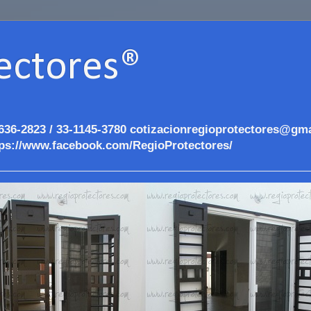
ectores®
636-2823 / 33-1145-3780 cotizacionregioprotectores@gma
ps://www.facebook.com/RegioProtectores/