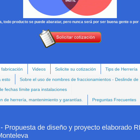
, todo producto se puede abaratar, pero nunca será por ser buena gente o por 
 fabricación
Videos
Solicite su cotización
Tips de Herrería
a esto
Sobre el uso de nombres de fraccionamientos - Deslinde de
e fechas límite para instalaciones
ión de herrería, mantenimiento y garantías.
Preguntas Frecuentes
opuesta de diseño y proyecto elaborado R
Monteleva