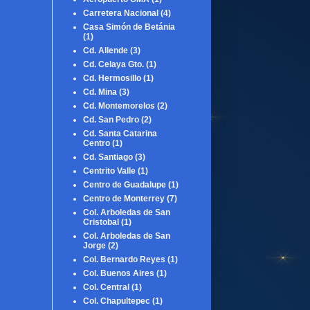
Carretera Nacional
(4)
Casa Simón de Betánia
(1)
Cd. Allende
(3)
Cd. Celaya Gto.
(1)
Cd. Hermosillo
(1)
Cd. Mina
(3)
Cd. Montemorelos
(2)
Cd. San Pedro
(2)
Cd. Santa Catarina
Centro
(1)
Cd. Santiago
(3)
Centrito Valle
(1)
Centro de Guadalupe
(1)
Centro de Monterrey
(7)
Col. Arboledas de San
Cristobal
(1)
Col. Arboledas de San
Jorge
(2)
Col. Bernardo Reyes
(1)
Col. Buenos Aires
(1)
Col. Central
(1)
Col. Chapultepec
(1)