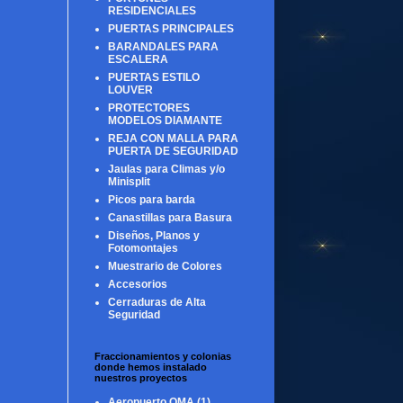
RESIDENCIALES
PUERTAS PRINCIPALES
BARANDALES PARA
ESCALERA
PUERTAS ESTILO
LOUVER
PROTECTORES
MODELOS DIAMANTE
REJA CON MALLA PARA
PUERTA DE SEGURIDAD
Jaulas para Climas y/o
Minisplit
Picos para barda
Canastillas para Basura
Diseños, Planos y
Fotomontajes
Muestrario de Colores
Accesorios
Cerraduras de Alta
Seguridad
Fraccionamientos y colonias
donde hemos instalado
nuestros proyectos
Aeropuerto OMA
(1)