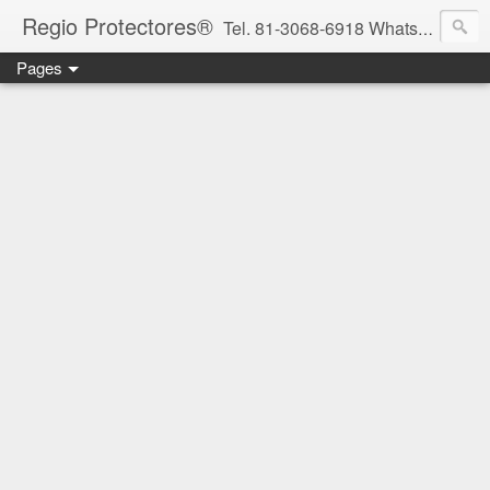
Regio Protectores®
Tel. 81-3068-6918 WhatsApp 81-2636-2823 / 33-1145-3780 cotizacionregioprotectores@gmail.com / regioprotectores@gmail.com https://www.facebook.com/RegioProtectores/
Pages