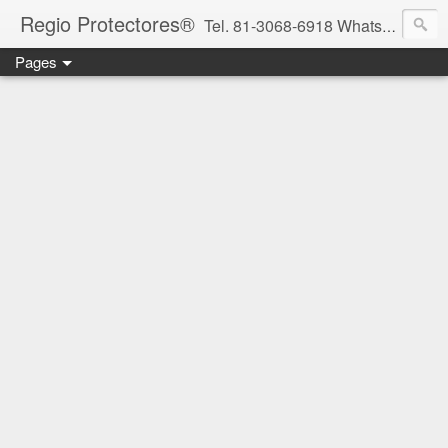
Regio Protectores®
Tel. 81-3068-6918 WhatsApp 81-2636-2823 / 33-1145-3780 cotizacionregioprotectores@gmail.com / regioprotectores@gmail.com https://www.facebook.com/RegioProtectores/
Pages