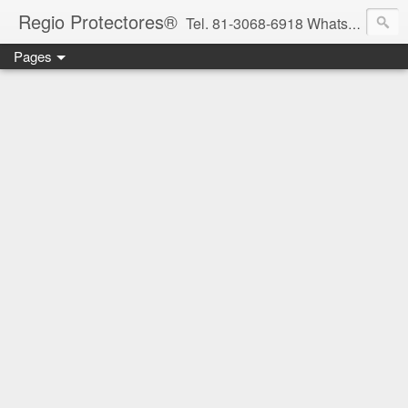
Regio Protectores®
Tel. 81-3068-6918 WhatsApp 81-2636-2823 / 33-1145-3780 cotizacionregioprotectores@gmail.com / regioprotectores@gmail.com https://www.facebook.com/RegioProtectores/
Pages