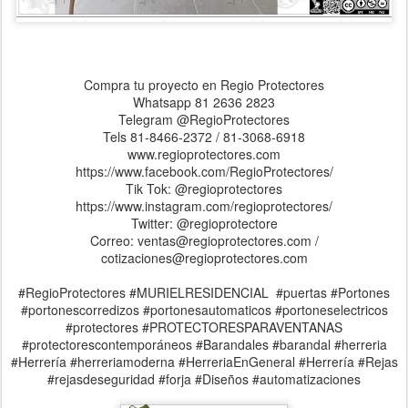
Compra tu proyecto en Regio Protectores
Whatsapp 81 2636 2823
Telegram @RegioProtectores
Tels 81-8466-2372 / 81-3068-6918
www.regioprotectores.com
https://www.facebook.com/RegioProtectores/
Tik Tok: @regioprotectores
https://www.instagram.com/regioprotectores/
Twitter: @regioprotectore
Correo: ventas@regioprotectores.com /
cotizaciones@regioprotectores.com
#RegioProtectores #MURIELRESIDENCIAL #puertas #Portones
#portonescorredizos #portonesautomaticos #portoneselectricos
#protectores #PROTECTORESPARAVENTANAS
#protectorescontemporáneos #Barandales #barandal #herreria
#Herrería #herreriamoderna #HerreriaEnGeneral #Herrería #Rejas
#rejasdeseguridad #forja #Diseños #automatizaciones