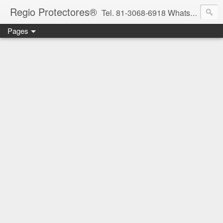
Regio Protectores®
Tel. 81-3068-6918 WhatsApp 81-2636-2823 / 33-1145-3780 cotizacionregioprotectores@gmail.com / regioprotectores@gmail.com https://www.facebook.com/RegioProtectores/
Pages