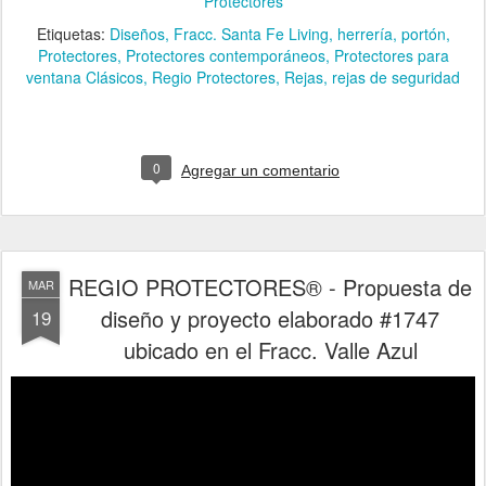
Protectores
Etiquetas:
Diseños
Fracc. Santa Fe Living
herrería
portón
Protectores
Protectores contemporáneos
Protectores para
ventana Clásicos
Regio Protectores
Rejas
rejas de seguridad
0
Agregar un comentario
REGIO PROTECTORES® - Propuesta de
MAR
diseño y proyecto elaborado #1747
19
ubicado en el Fracc. Valle Azul