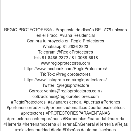
REGIO PROTECTORES® - Propuesta de diseño RP 1275 ubicado
en el Fracc. Aviana Residencial
Compra tu proyecto en Regio Protectores
Whatsapp 81 2636 2823
Telegram @RegioProtectores
Tels 81-8466-2372 / 81-3068-6918
www.regioprotectores.com
https://www.facebook.com/RegioProtectores/
Tik Tok: @regioprotectores
https://www.instagram.com/regioprotectores/
Twitter: @regioprotectore
Correo: ventas@regioprotectores.com /
cotizaciones@regioprotectores.com
#RegioProtectores #avianaresidencial #puertas #Portones
#portonescorredizos #portonesautomaticos #portoneselectricos
#protectores #PROTECTORESPARAVENTANAS
#protectorescontemporáneos #Barandales #barandal #herreria
#Herrería #herreriamoderna #HerreriaEnGeneral #Herrería #Rejas
#rejasdeseguridad #forja #Diseños #automatizaciones