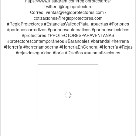
https://www.instagram.com/regioprotectores/
Twitter: @regioprotectore
Correo: ventas@regioprotectores.com /
cotizaciones@regioprotectores.com
#RegioProtectores #EstanciasValledePlata #puertas #Portones
#portonescorredizos #portonesautomaticos #portoneselectricos
#protectores #PROTECTORESPARAVENTANAS
#protectorescontemporáneos #Barandales #barandal #herreria
#Herrería #herreriamoderna #HerreriaEnGeneral #Herrería #Rejas
#rejasdeseguridad #forja #Diseños #automatizaciones