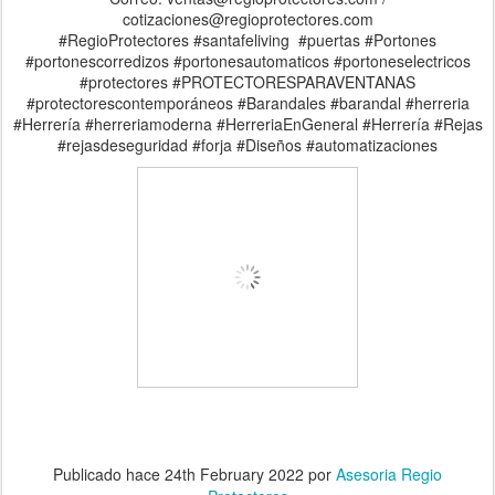
cotizaciones@regioprotectores.com
#RegioProtectores #santafeliving #puertas #Portones
#portonescorredizos #portonesautomaticos #portoneselectricos
#protectores #PROTECTORESPARAVENTANAS
#protectorescontemporáneos #Barandales #barandal #herreria
#Herrería #herreriamoderna #HerreriaEnGeneral #Herrería #Rejas
#rejasdeseguridad #forja #Diseños #automatizaciones
Publicado hace
24th February 2022
por
Asesoria Regio