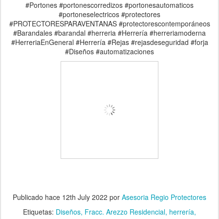
#Portones #portonescorredizos #portonesautomaticos
#portoneselectricos #protectores
#PROTECTORESPARAVENTANAS #protectorescontemporáneos
#Barandales #barandal #herreria #Herrería #herreriamoderna
#HerreriaEnGeneral #Herrería #Rejas #rejasdeseguridad #forja
#Diseños #automatizaciones
Publicado hace
12th July 2022
por
Asesoria Regio Protectores
Etiquetas:
Diseños
Fracc. Arezzo Residencial
herrería