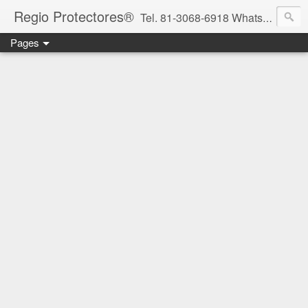
Regio Protectores®
Tel. 81-3068-6918 WhatsApp 81-2636-2823 / 33-1145-3780 cotizacionregioprotectores@gmail.com / regioprotectores@gmail.com https://www.facebook.com/RegioProtectores/
Pages